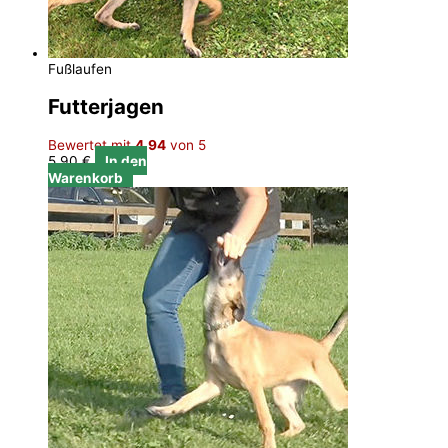
Fußlaufen
Futterjagen
Bewertet mit
4.94
von 5
5,90
€
In den
Warenkorb