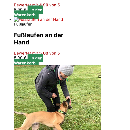
Bewertet mit
4.90
von 5
5,90
€
In den
Warenkorb
Fußlaufen
Fußlaufen an der
Hand
Bewertet mit
5.00
von 5
5,90
€
In den
Warenkorb