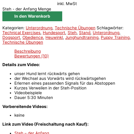
inkl. MwSt
Steh - der Anfang Menge
In den Warenkorb
Kategorien:
Unterordnung
,
Technische Übungen
Schlagwörter:
Technical Exercises
,
Hundesport
,
Steh
,
Stand
,
Unterordnung
,
Dogsport
,
Obedience
,
Heuwinkl
,
Junghundtraining
,
Puppy Training
,
Technische Übungen
Beschreibung
Bewertungen (10)
Details zum Video:
unser Hund lernt rückwärts gehen
der Wechsel aus Vorwärts wird rückwärtsgehen
Erlernen eines passenden Signals für das Abstoppen
Kurzes Verweilen in der Steh-Position
Videobeispiele
Dauer 5:30 Minuten
Vorbereitende Videos:
keine
Link zum Video (Freischaltung nach Kauf):
Steh – der Anfang