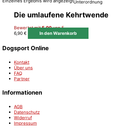
Einzelnes Ergebnis wird angezeigt
Unterordnung
Die umlaufene Kehrtwende
Bewertet mit
5.00
von 5
6,90
€
In den Warenkorb
Dogsport Online
Kontakt
Über uns
FAQ
Partner
Informationen
AGB
Datenschutz
Widerruf
Impressum