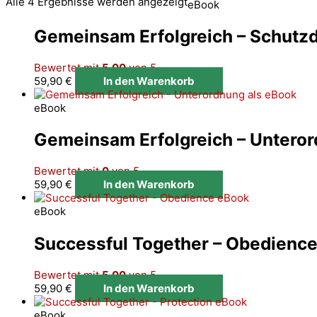
Alle 4 Ergebnisse werden angezeigt
eBook
Gemeinsam Erfolgreich – Schutzd
Bewertet mit
5.00
von 5
59,90
€
In den Warenkorb
eBook
Gemeinsam Erfolgreich – Unteror
Bewertet mit
0
von 5
59,90
€
In den Warenkorb
eBook
Successful Together – Obedienc
Bewertet mit
5.00
von 5
59,90
€
In den Warenkorb
eBook