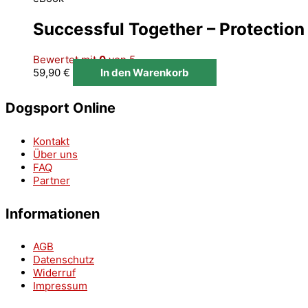
Successful Together – Protectio
Bewertet mit
0
von 5
59,90
€
In den Warenkorb
Dogsport Online
Kontakt
Über uns
FAQ
Partner
Informationen
AGB
Datenschutz
Widerruf
Impressum