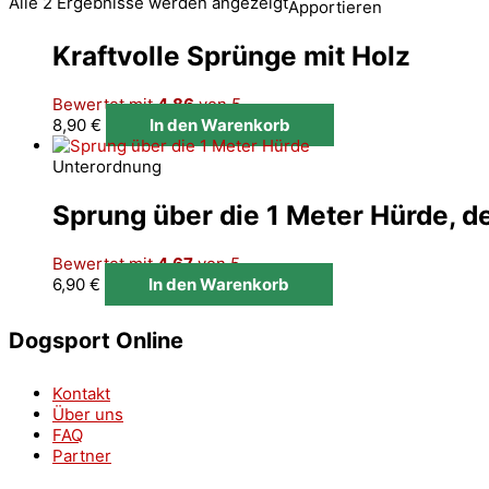
Alle 2 Ergebnisse werden angezeigt
Apportieren
Kraftvolle Sprünge mit Holz
Bewertet mit
4.86
von 5
8,90
€
In den Warenkorb
Unterordnung
Sprung über die 1 Meter Hürde, d
Bewertet mit
4.67
von 5
6,90
€
In den Warenkorb
Dogsport Online
Kontakt
Über uns
FAQ
Partner