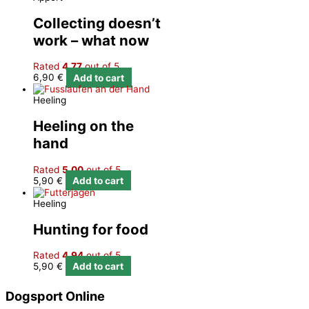
Collecting doesn’t
work – what now
Rated
4.77
out of 5
6,90
€
Add to cart
Heeling
Heeling on the
hand
Rated
5.00
out of 5
5,90
€
Add to cart
Heeling
Hunting for food
Rated
4.94
out of 5
5,90
€
Add to cart
Dogsport Online