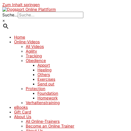
Zum Inhalt springen
Suche...
×
Home
Online-Videos
All Videos
Agility
Tracking
Obedience
Apport
Heeling
Others
Exercises
Send out
Protection
Foundation
Homework
Verhaltenstraining
eBooks
Gift Card
About Us
All Online-Trainers
Become an Online Trainer
About Us