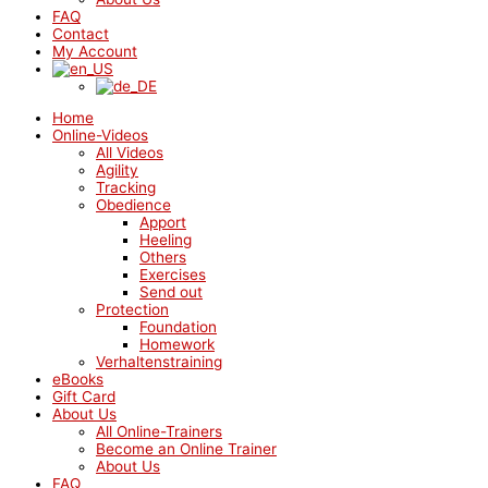
FAQ
Contact
My Account
Home
Online-Videos
All Videos
Agility
Tracking
Obedience
Apport
Heeling
Others
Exercises
Send out
Protection
Foundation
Homework
Verhaltenstraining
eBooks
Gift Card
About Us
All Online-Trainers
Become an Online Trainer
About Us
FAQ