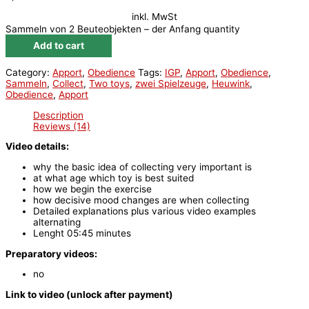
inkl. MwSt
Sammeln von 2 Beuteobjekten – der Anfang quantity
Add to cart
Category:
Apport
,
Obedience
Tags:
IGP
,
Apport
,
Obedience
,
Sammeln
,
Collect
,
Two toys
,
zwei Spielzeuge
,
Heuwink
,
Obedience
,
Apport
Description
Reviews (14)
Video details:
why the basic idea of collecting very important is
at what age which toy is best suited
how we begin the exercise
how decisive mood changes are when collecting
Detailed explanations plus various video examples
alternating
Lenght 05:45 minutes
Preparatory videos:
no
Link to video (unlock after payment)