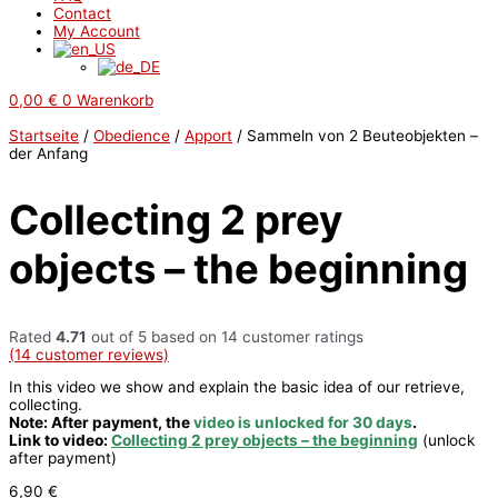
Contact
My Account
0,00
€
0
Warenkorb
Startseite
/
Obedience
/
Apport
/ Sammeln von 2 Beuteobjekten –
der Anfang
Collecting 2 prey
objects – the beginning
Rated
4.71
out of 5 based on
14
customer ratings
(
14
customer reviews)
In this video we show and explain the basic idea of our retrieve,
collecting.
Note: After payment, the
video is unlocked for 30 days
.
Link to video:
Collecting 2 prey objects – the beginning
(unlock
after payment)
6,90
€