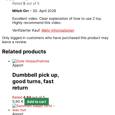
Rated
5
out of 5
Mitch Orr
–
30. April 2026
Excellent video. Clear explanation of how to use 2 toy.
Highly recommend this video.
Verifizierter Kauf.
Mehr Informationen
Only logged in customers who have purchased this product may
leave a review.
Related products
Apport
Dumbbell pick up,
good turns, fast
return
Rated
4.84
out of 5
5,90
€
Add to cart
Apport