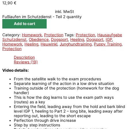
12,90
€
inkl. MwSt
Fußlaufen im Schutzdienst - Teil 2 quantity
Add to cart
Category:
Homework
,
Protection
Tags:
Protection
,
Hausaufgabe
Schutzdienst
,
Obedience
,
Dogsport
,
Heeling
,
Dogsport
,
IGP
,
Homework
,
Heeling
,
Heuwinkl
,
Junghundtraining
,
Puppy Training
,
Protection
Description
Reviews (19)
Video details:
From the satellite walk to the exam procedures
Separate learning of the action in a low drive situation
Training outside of the protection (homework for the dog
handler)
This is how the dog learns to use the exam path ways
(routes) as a key
Entering the field, leading away from the hold and bark blind
level IGP 1, heeling to Part 2 – long bite, leading away after
reporting out, leading to the short escape
Perfection through drive increase
Step by step instructions