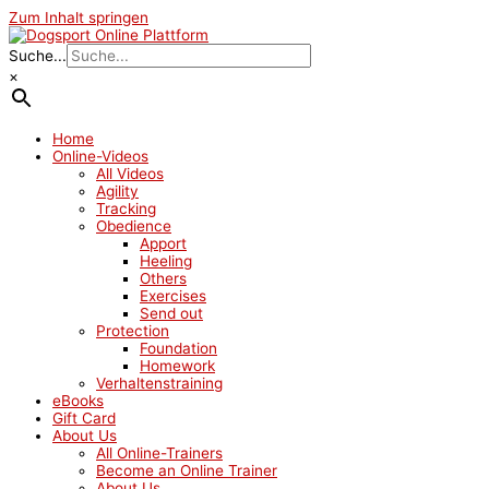
Zum Inhalt springen
Suche...
×
Home
Online-Videos
All Videos
Agility
Tracking
Obedience
Apport
Heeling
Others
Exercises
Send out
Protection
Foundation
Homework
Verhaltenstraining
eBooks
Gift Card
About Us
All Online-Trainers
Become an Online Trainer
About Us