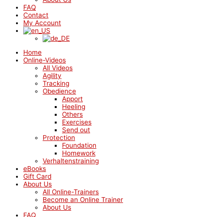
FAQ
Contact
My Account
Home
Online-Videos
All Videos
Agility
Tracking
Obedience
Apport
Heeling
Others
Exercises
Send out
Protection
Foundation
Homework
Verhaltenstraining
eBooks
Gift Card
About Us
All Online-Trainers
Become an Online Trainer
About Us
FAQ