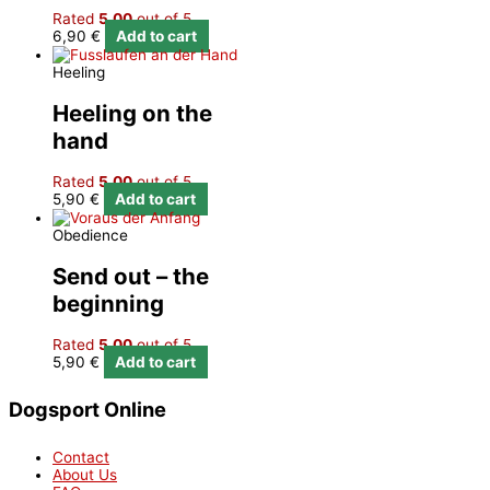
Rated
5.00
out of 5
6,90
€
Add to cart
Heeling
Heeling on the
hand
Rated
5.00
out of 5
5,90
€
Add to cart
Obedience
Send out – the
beginning
Rated
5.00
out of 5
5,90
€
Add to cart
Dogsport Online
Contact
About Us